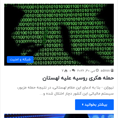
شبكه و امنيت
admin
می 30, 2026
0
7
حمله هکری روسیه علیه لهستان
نیوزلن - بنا به ادعای این مقام لهستانی، در نتیجه حمله مزبور،
سیستم مالیاتی این کشور دچار اختلال شده و…
بیشتر بخوانید »