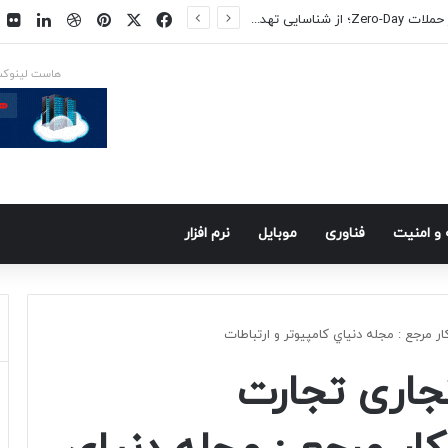
فیسبوک
ایکس
پینتریست
دریبببل
لینکد
ت
روش‌های جلوگیری از حملات Zero-Day؛ از شناسایی تهدید تا کاهش ریسک
هاست لینوک
و امنيت
فناوری
موبايل
نرم افزار
مرجع : مجله دنياي كامپيوتر و ارتباطات
جاری تجارت