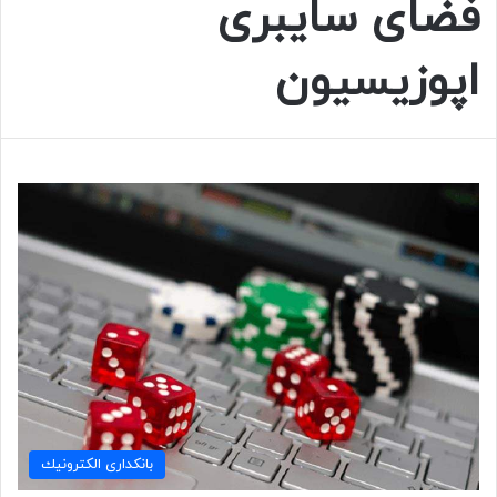
فضای سایبری
اپوزیسیون
بانكداری الكترونيك