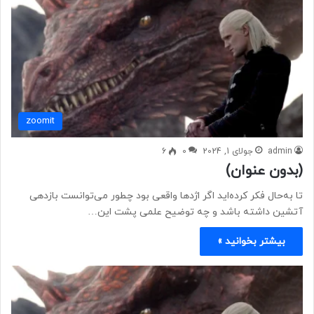
zoomit
admin
جولای 1, 2024
0
6
(بدون عنوان)
تا به‌حال فکر کرده‌اید اگر اژدها واقعی بود چطور می‌توانست بازدهی
آتشین داشته باشد و چه توضیح علمی پشت این…
بیشتر بخوانید »