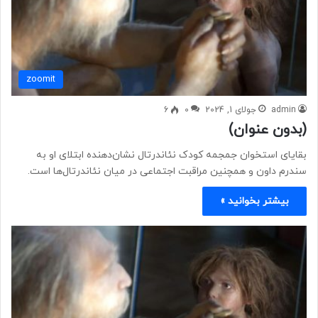
zoomit
admin
جولای 1, 2024
0
6
(بدون عنوان)
بقایای استخوان جمجمه کودک نئاندرتال نشان‌دهنده ابتلای او به
سندرم داون و همچنین مراقبت اجتماعی در میان نئاندرتال‌ها است.
بیشتر بخوانید »