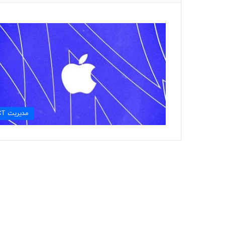
مديريت ICT