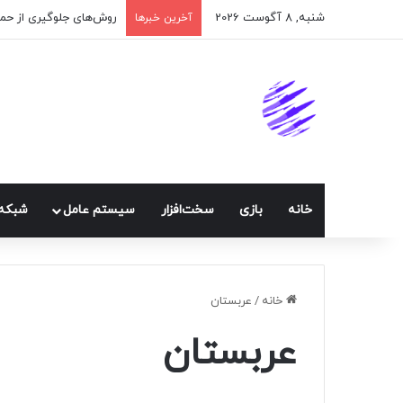
شنبه, 8 آگوست 2026
آخرین خبرها
خانه
بازی
سخت‌افزار
سيستم عامل
شبكه 
خانه
/
عربستان
عربستان