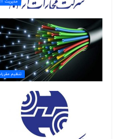
مديريت ICT
تنظيم مقررا