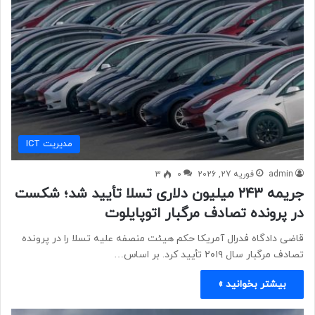
مديريت ICT
admin
فوریه 27, 2026
0
3
جریمه ۲۴۳ میلیون دلاری تسلا تأیید شد؛ شکست
در پرونده تصادف مرگبار اتوپایلوت
قاضی دادگاه فدرال آمریکا حکم هیئت منصفه علیه تسلا را در پرونده
تصادف مرگبار سال ۲۰۱۹ تأیید کرد. بر اساس…
بیشتر بخوانید »