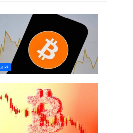
فناور