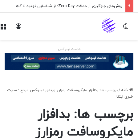
روش‌های جلوگیری از حملات Zero-Day؛ از شناسایی تهدید تا کاهش ریسک
تغییر پوسته
ورود
هاست لینوکس
خانه
/
برچسب ها: بدافزار مایکروسافت رمزارز ویندوز لینوکس مرجع : سايت
خبری ايتنا
برچسب ها: بدافزار
مایکروسافت رمزارز