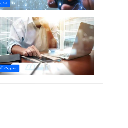
امني
مديريت ICT