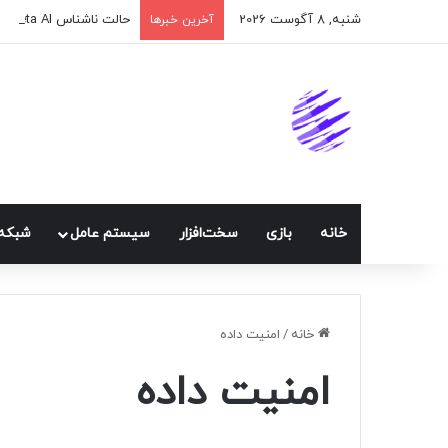
شنبه, 8 آگوست 2026
حالت ناشناس Meta AI به واتس‌اپ اضافه شد
آخرین خبرها
خانه
بازی
سخت‌افزار
سيستم عامل
شبكه 
خانه
/
امنیت داده
امنیت داده