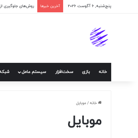
پنج‌شنبه, 6 آگوست 2026
آخرین خبرها
خانه
بازی
سخت‌افزار
سيستم عامل
شبكه 
خانه
/
موبايل
موبايل