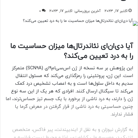
اکتبر 17, 2023
آخرین بروزرسانی: اکتبر 17, 2023
0
آیا دی‌ان‌ای نئاندرتال‌ها میزان حساسیت ما
را به درد تعیین می‌کند؟
این پژوهش بر سه نسخه از ژن اس‌سی‌ام۹‌ای (SCN9A) متمرکز
است. این ژن، پروتئینی را رمزگذاری می‌کند که مسئول انتقال
سدیم به داخل سلول‌ها است و به اعصاب تشخیص درد کمک
می‌کند تا سیگنال ارسال کنند. افرادی که هر یک از این سه نوع
‌ژن را دارند، به درد ناشی از برخورد با یک جسم تیز حساس‌ترند، اما
چنین حساسیتی به درد ناشی از قرار گرفتن در معرض گرما یا
فشار ندارند.
به گزارش نیوزلن و به نقل از ایندیپندنت، پیر فاکس، متخصص
ژنتیک در موسسه ملی کشاورزی، غذا و محیط زیست فرانسه و