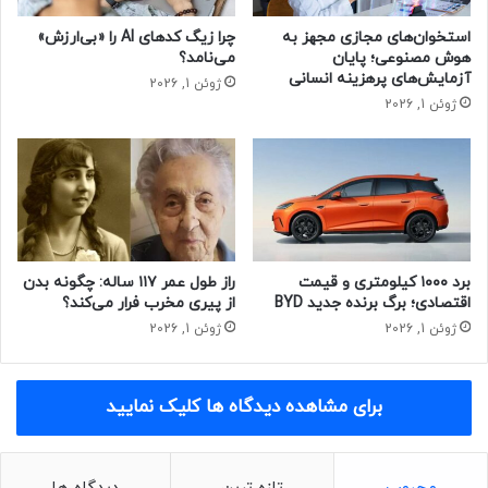
دارای یکی از گونه‌های ژن اس‌سی‌ان۹‌ای به نام دی‌۱۹۰‌۸جی
(D1908G) بودند، و تقریبا ۱۳ درصد از شرکت‌کنندگان دارای دو نوع
استخوان‌های مجازی مجهز به
چرا زیگ کدهای AI را «بی‌ارزش»
ژن دیگر به نام‌های وی ۹۹۱ال (V991L) و ام۹۳۲ال (M932L) ‌بودند
هوش مصنوعی؛ پایان
می‌نامد؟
آزمایش‌های پرهزینه انسانی
که معمولا با هم به ارث می‌رسند.
ژوئن 1, 2026
ژوئن 1, 2026
شرکت‌کنندگان ساکن پرو که بالاترین نسبت دارا بودن اجداد بومی
آمریکا را در میان کشورهای بررسی‌‌‌شده داشتنند، بیشتر احتمال
داشت که حامل این گونه‌های ژن نئاندرتال باشند. اما
شرکت‌کنندگان برزیلی کمترین نسبت دارا بودن اجداد بومی آمریکا
را داشتند و همچنین، برخوردار از کمترین احتمال برای حمل این
گونه‌ها.
برد ۱۰۰۰ کیلومتری و قیمت
راز طول عمر ۱۱۷ ساله: چگونه بدن
اقتصادی؛ برگ برنده جدید BYD
از پیری مخرب فرار می‌کند؟
فاکس می‌گوید: «‌می‌دانیم که انسان‌های امروزی و نئاندرتال‌ها
ژوئن 1, 2026
ژوئن 1, 2026
حدود ۵۰ تا ۷۰ هزار سال پیش با هم درآمیختند، و انسان‌ مدرن
نخستین بار حدود ۱۵ تا ۲۰ هزار سال پیش از اوراسیا به قاره
برای مشاهده دیدگاه ها کلیک نمایید
آمریکا رفت.»